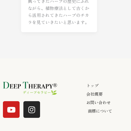
興ってきたハーブの歴史にふれ
ながら、植物療法として古くか
ら活用されてきたハーブのチカ
ラを見ていきたいと思います。
トップ
会社概要
Y
I
お問い合わせ
o
n
商標について
u
s
t
t
u
a