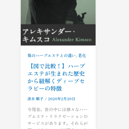
,
他のハーブエステとの違い
老化
【図で比較！】ハーブ
エステが生まれた歴史
から紐解くディープセ
ラピーの特徴
清水 順子
/
2020年2月20日
今現在、世の中には様々なハー
ブエステ・リラクゼーションの
サービスがあります。それらが