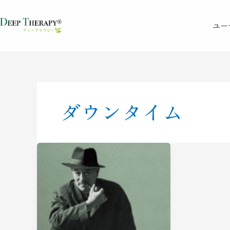
内
容
ユー
を
ス
キ
ッ
プ
ダウンタイム