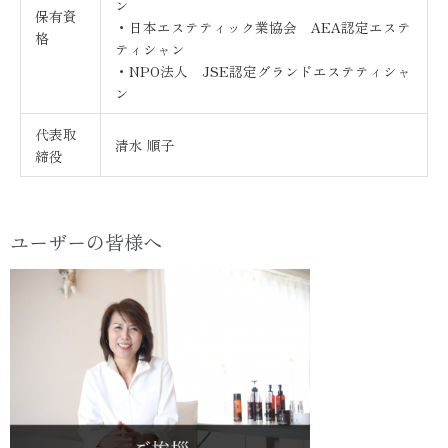
ン
保有資
・日本エステティック業協会 AEA認定エステ
格
ティシャン
・NPO法人 JSE認定グランドエステティシャ
ン
代表取
清水 順子
締役
ユーザーの皆様へ