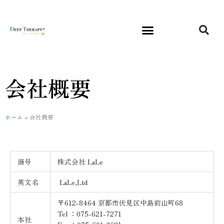
内
容
を
ス
キ
ッ
プ
会社概要
ホーム
»
会社概要
商号
株式会社 LaLe
英文名
LaLe,Ltd
〒612-8464 京都市伏見区中島前山町68
Tel ：075-621-7271
本社