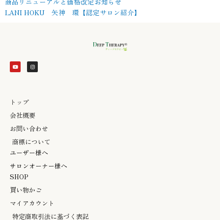
商品リニューアルと価格改定お知らせ
LANI HOKU 矢神 環【認定サロン紹介】
Y
I
o
n
u
s
t
t
u
a
b
g
e
r
a
m
トップ
会社概要
お問い合わせ
商標について
ユーザー様へ
サロンオーナー様へ
SHOP
買い物かご
マイアカウント
特定商取引法に基づく表記