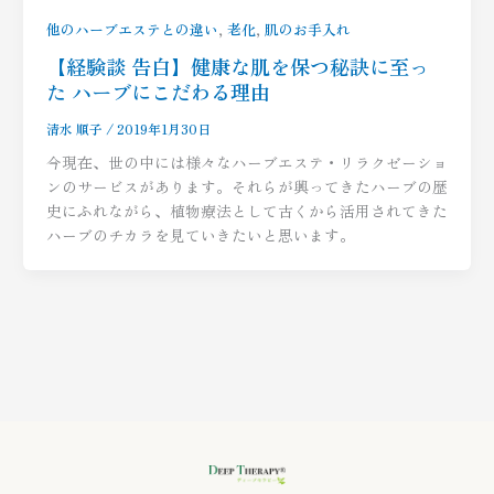
,
,
他のハーブエステとの違い
老化
肌のお手入れ
【経験談 告白】健康な肌を保つ秘訣に至っ
た ハーブにこだわる理由
清水 順子
/
2019年1月30日
今現在、世の中には様々なハーブエステ・リラクゼーショ
ンのサービスがあります。それらが興ってきたハーブの歴
史にふれながら、植物療法として古くから活用されてきた
ハーブのチカラを見ていきたいと思います。
Y
I