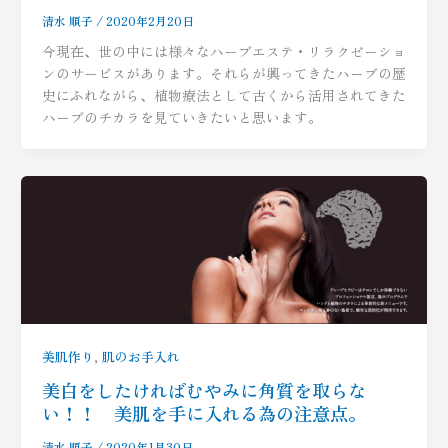
清水 順子
/
2020年2月20日
今現在、世の中には様々なハーブエステ・リラクゼーショ
ンのサービスがあります。それらが興ってきたハーブの歴
史にふれながら、植物療法として古くから活用されてきた
ハーブのチカラを見ていきたいと思います。
,
美肌作り
肌のお手入れ
美白をしたければむやみに角質を取らな
い！！ 美肌を手に入れる為の注意点。
清水 順子
/
2020年1月30日