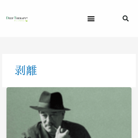
内
容
を
ス
キ
ッ
プ
剥離