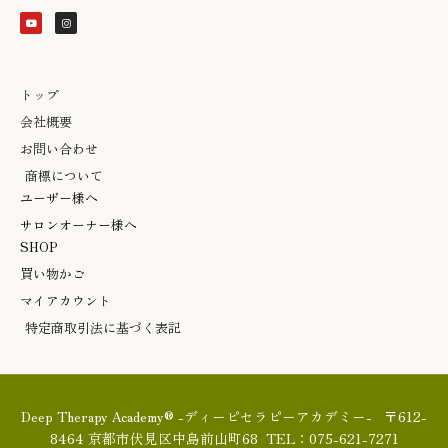
o
n
u
s
t
t
u
a
b
g
e
r
a
m
トップ
会社概要
お問い合わせ
商標について
ユーザー様へ
サロンオーナー様へ
SHOP
買い物かご
マイアカウント
特定商取引法に基づく表記
Deep Therapy Academy® -ディーピセラピーアカデミー- 〒612-
8464 京都市伏見区中島前山町68 TEL：075-621-7271