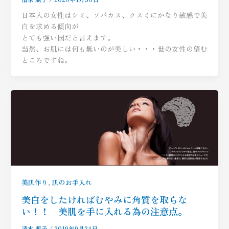
日本人の女性はシミ、ソバカス、クスミにかなり敏感で美
白を求める傾向が
とても強い国だと言えます。
当然、お肌には何も無いのが美しい・・・世の女性の望む
ところですね。
,
美肌作り
肌のお手入れ
美白をしたければむやみに角質を取らな
い！！ 美肌を手に入れる為の注意点。
清水 順子
/
2019年9月24日