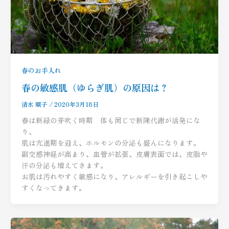
春のお手入れ
春の敏感肌（ゆらぎ肌）の原因は？
清水 順子
/
2020年3月18日
春は新緑の芽吹く時期 体も同じで新陳代謝が活発にな
り、
肌は亢進期を迎え、ホルモンの分泌も盛んになります。
副交感神経が高まり、血管が拡張、皮膚表面では、皮脂や
汗の分泌も増えてきます。
お肌は汚れやすく敏感になり、アレルギーを引き起こしや
すくなってきます。