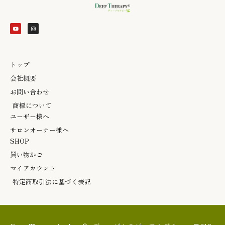
Y
I
o
n
u
s
t
t
u
a
b
g
e
r
a
m
トップ
会社概要
お問い合わせ
商標について
ユーザー様へ
サロンオーナー様へ
SHOP
買い物かご
マイアカウント
特定商取引法に基づく表記