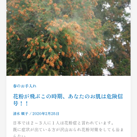
春のお手入れ
花粉が飛ぶこの時期、あなたのお肌は危険信
号！！
清水 順子
/
2020年2月28日
日本では２～３人に１人は花粉症と言われています。
既に症状が出ている方が沢山おられ花粉対策をしても治ま
らない