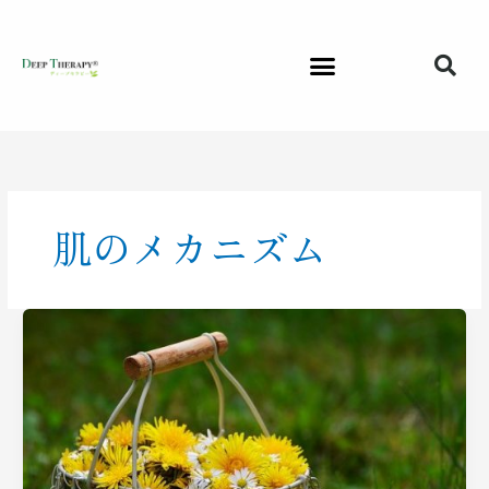
内
容
を
ス
キ
ッ
プ
肌のメカニズム