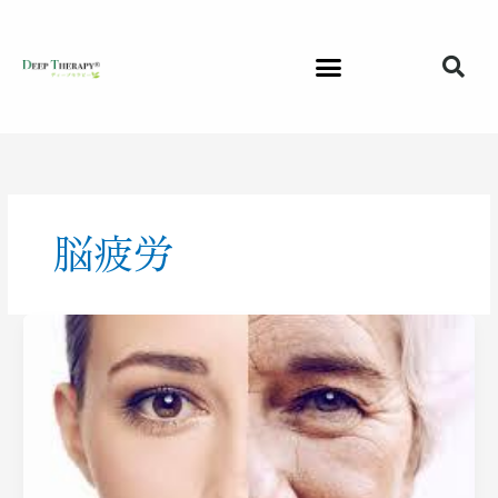
内
容
を
ス
キ
ッ
プ
脳疲労