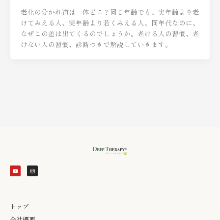
老化の分かれ道は一体どこ？同じ年齢でも、実年齢より老
けてみえる人、実年齢より若くみえる人、同年代なのに、
なぜこの差は出てくるのでしょうか。老ける人の習慣、老
けない人の習慣、診断つきで解説していきます。
Y
I
o
n
u
s
t
t
u
a
b
g
e
r
a
m
トップ
会社概要