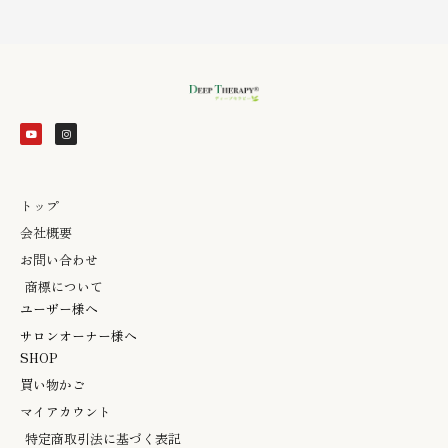
Y
I
o
n
u
s
t
t
u
a
b
g
e
r
a
m
トップ
会社概要
お問い合わせ
商標について
ユーザー様へ
サロンオーナー様へ
SHOP
買い物かご
マイアカウント
特定商取引法に基づく表記