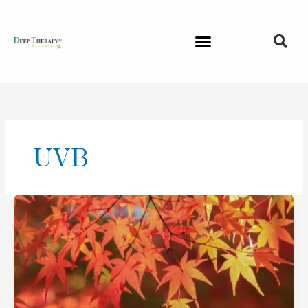
内
容
を
ス
キ
ッ
プ
UVB