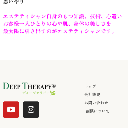
思いやり
エステティシャン自身のもつ知識、技術、心遣い
お客様一人ひとりの心や肌、身体の美しさを
最大限に引き出すのがエステティシャンです。
トップ
会社概要
Y
I
お問い合わせ
o
n
商標について
u
s
t
t