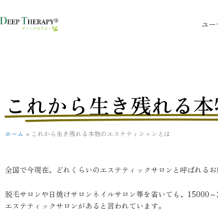
内
容
ユー
を
ス
キ
ッ
プ
これから生き残れる本
ホーム
»
これから生き残れる本物のエステティシャンとは
全国で今現在、どれくらいのエステティックサロンと呼ばれるお
脱毛サロンや日焼けサロンネイルサロン等を省いても、15000～2
エステティックサロンがあると言われています。