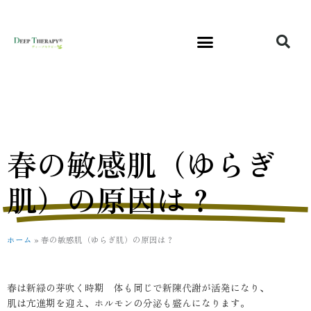
内
容
を
ス
キ
ッ
プ
春の敏感肌（ゆらぎ
肌）の原因は？
ホーム
»
春の敏感肌（ゆらぎ肌）の原因は？
春は新緑の芽吹く時期 体も同じで新陳代謝が活発になり、
肌は亢進期を迎え、ホルモンの分泌も盛んになります。