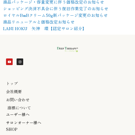
商品パッケージ・容量変更に伴う価格改定のお知らせ
ショッピング決済不具合に伴う復旧作業完了のお知らせ
ロイヤルBmBクリーム50g新パッケージ変更のお知らせ
商品リニューアルと価格改定お知らせ
LANI HOKU 矢神 環【認定サロン紹介】
Y
I
o
n
u
s
t
t
u
a
b
g
e
r
a
m
トップ
会社概要
お問い合わせ
商標について
ユーザー様へ
サロンオーナー様へ
SHOP